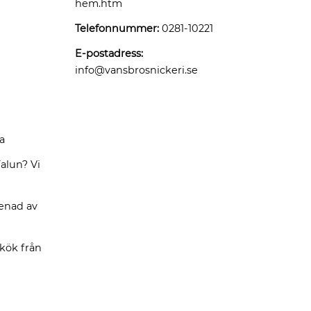
hem.htm
Telefonnummer:
0281-10221
E-postadress:
info@vansbrosnickeri.se
a
alun? Vi
renad av
 kök från