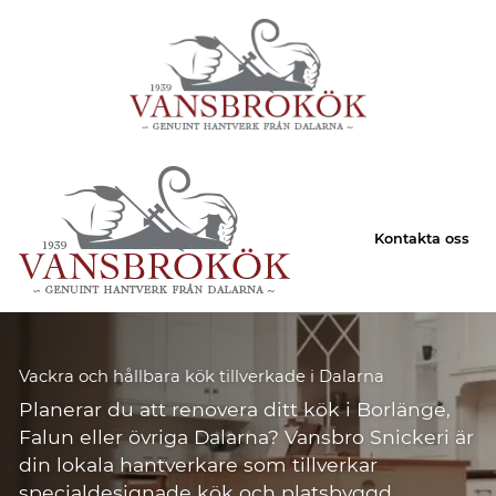
Kontakta oss
Vackra och hållbara kök tillverkade i Dalarna
Planerar du att renovera ditt kök i Borlänge,
Falun eller övriga Dalarna? Vansbro Snickeri är
din lokala hantverkare som tillverkar
specialdesignade kök och platsbyggd