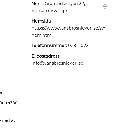
Norra Grönalidsvägen 32,
Vansbro, Sverige
Hemsida:
https://www.vansbrosnickeri.se/sv/
hem.htm
Telefonnummer:
0281-10221
E-postadress:
info@vansbrosnickeri.se
a
Falun? Vi
renad av