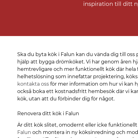
inspiration till di
Ska du byta kök i Falun kan du vända dig till oss p
hjälp att bygga drömköket. Vi har genom åren hjä
hemtrevligare och mer funktionellt kök där hela f
helhetslösning som innefattar projektering, kök
kontakta oss
för mer information om hur vi kan h
också boka ett kostnadsfritt hembesök där vi kan 
kök, utan att du förbinder dig för något.
Renovera ditt kök i Falun
Är ditt kök slitet, omodernt eller icke funktionel
Falun
och montera in ny köksinredning och mode