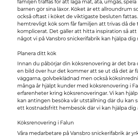
familjen träffas för att laga mat, äta, umgås, spel
barnen gör sina läxor. Köket är ett allroundrum 
också oftast i köket de viktigaste besluten fattas
hemtrevligt kök som får familjen att trivas då de t
komplicerat. Det gäller att hitta inspiration så at
något vi på Vansbro snickerifabrik kan hjälpa dig
Planera ditt kök
Innan du påbörjar din köksrenovering är det bra o
en bild över hur det kommer att se ut då det är fä
väggarna, golvbeklädnad men också köksinredning
många år hjälpt kunder med köksrenovering i Fa
erfarenheter kring köksrenoveringar. Vi kan hjälp
kan antingen besöka vår utställning där du kan 
ett kostnadsfritt hembesök där vi kan hjälpa dig a
Köksrenovering i Falun
Våra medarbetare på Vansbro snickerifabrik är y