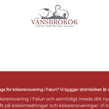
gs för köksrenovering i Falun? Vi bygger drömköket åt 
köksrenovering i Falun och samtidigt inreda ditt n
offs på köksinredningar och köksrenoveringar. Vi ka