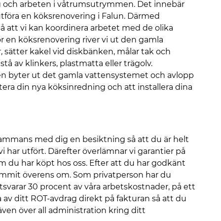
ing och arbeten i våtrumsutrymmen. Det innebär
utföra en köksrenovering i Falun. Därmed
 så att vi kan koordinera arbetet med de olika
för en köksrenovering river vi ut den gamla
, sätter kakel vid diskbänken, målar tak och
 av klinkers, plastmatta eller trägolv.
ren byter ut det gamla vattensystemet och avlopp
tera din nya köksinredning och att installera dina
lsammans med dig en besiktning så att du är helt
har utfört. Därefter överlämnar vi garantier på
m du har köpt hos oss. Efter att du har godkänt
 kommit överens om. Som privatperson har du
svarar 30 procent av våra arbetskostnader, på ett
ra av ditt ROT-avdrag direkt på fakturan så att du
ven över all administration kring ditt