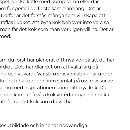
a spel, dricka kaffe med kompisarna eller där
som fungerar i de flesta sammanhang. Det är
. Därför är det förstås många som vill skapa ett
räffas i köket. Att byta kök behöver inte vara så
t man får det kök som man verkligen vill ha. Det är
 med.
m du först har planerat ditt nya kök så att du har
rdigt. Dels handlar det om att välja färg på
 och vitvaror. Vansbro snickerifabrik har under
lun och har genom åren samlat på oss massor av
a dig med inspirationen kring ditt nya kök. Du
se och känna på våra köksinredningar eller boka
tt finna det kök som du vill ha.
rkesutbildade och innehar nödvändiga