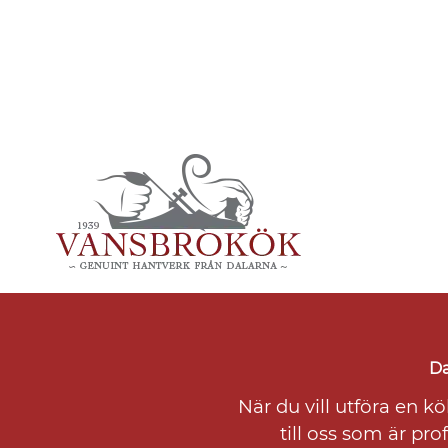
Da
När du vill utföra en 
till oss som är pr