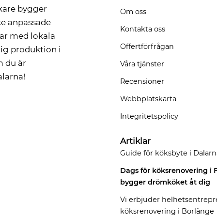
ckare bygger
Om oss
rke anpassade
Kontakta oss
tar med lokala
Offertförfrågan
ig produktion i
 du är
Våra tjänster
alarna!
Recensioner
Webbplatskarta
Integritetspolicy
Artiklar
Guide för köksbyte i Dalarn
Dags för köksrenovering i 
bygger drömköket åt dig
Vi erbjuder helhetsentrep
köksrenovering i Borlänge