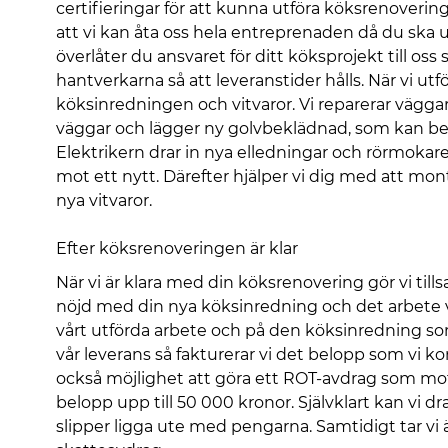
certifieringar för att kunna utföra köksrenover
att vi kan åta oss hela entreprenaden då du ska 
överlåter du ansvaret för ditt köksprojekt till oss
hantverkarna så att leveranstider hålls. När vi ut
köksinredningen och vitvaror. Vi reparerar väggar
väggar och lägger ny golvbeklädnad, som kan bestå
Elektrikern drar in nya elledningar och rörmoka
mot ett nytt. Därefter hjälper vi dig med att mon
nya vitvaror.
Efter köksrenoveringen är klar
När vi är klara med din köksrenovering gör vi til
nöjd med din nya köksinredning och det arbete vi 
vårt utförda arbete och på den köksinredning so
vår leverans så fakturerar vi det belopp som vi
också möjlighet att göra ett ROT-avdrag som mot
belopp upp till 50 000 kronor. Självklart kan vi d
slipper ligga ute med pengarna. Samtidigt tar vi ä