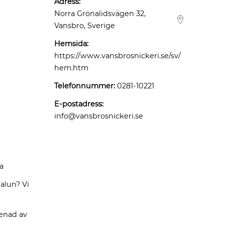
Adress:
Norra Grönalidsvägen 32,
Vansbro, Sverige
Hemsida:
https://www.vansbrosnickeri.se/sv/
hem.htm
Telefonnummer:
0281-10221
E-postadress:
info@vansbrosnickeri.se
a
alun? Vi
renad av