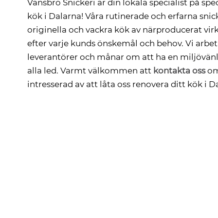
Vansbro Snickeri är din lokala specialist på sp
kök i Dalarna! Våra rutinerade och erfarna sni
originella och vackra kök av närproducerat vi
efter varje kunds önskemål och behov. Vi arbe
leverantörer och månar om att ha en miljövänl
alla led. Varmt välkommen att
kontakta oss
om
intresserad av att låta oss renovera ditt kök i D