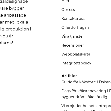
Hem
ecialdesignade
ckare bygger
Om oss
rke anpassade
Kontakta oss
tar med lokala
Offertförfrågan
ig produktion i
 du är
Våra tjänster
alarna!
Recensioner
Webbplatskarta
Integritetspolicy
Artiklar
Guide för köksbyte i Dalarn
Dags för köksrenovering i F
bygger drömköket åt dig
Vi erbjuder helhetsentrep